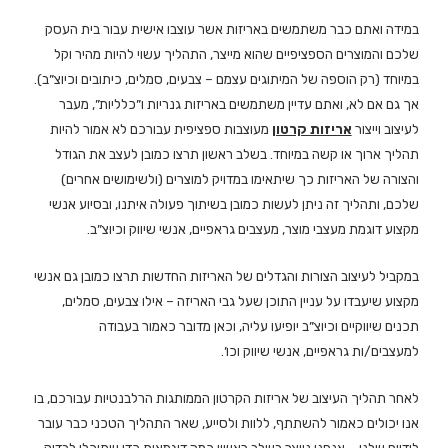
במידה ואתם כבר משתמשים באריזות אשר עוצבו אישית עבור בית העסק
שלכם והמוצרים הספציפיים שהוא מייצר, התהליך עשוי להיות מהיר וקל
במיוחד (רק הוספה של המיתוגים עצמם – צבעים, סמלים, כיתובים וכיוצ”ב).
אך גם אם לא, ואתם עדיין משתמשים באריזות גנריות ו”כלליות”, מעבר
לעיצוב וייצור
אריזות קרטון
מעוצבות ספציפית עבורכם לא אמור להיות
תהליך ארוך או קשה במיוחד. בשלב ראשון תרצו כמובן לעצב את הגודל
והצורה של האריזות כך שיתאימו במדויק למוצרים (ולשימושים אחרים)
שלכם, ותהליך זה ניתן לעשות כמובן בשיתוך פעולה איתנו, ובסיוע אנשי
מקצוע דוגמת מעצבי מוצר, מעצבים גראפיים, אנשי שיווק וכיוצ”ב.
במקביל לעיצוב הצורות והגדלים של האריזות החדשות תרצו כמובן גם אנשי
מקצוע שיעבדו על עניין התוכן שעל גבי האריזה – אילו צבעים, סמלים,
תכנים שיווקיים וכיוצ”ב יופיעו עליה, וכאן מדובר כאמור בעבודה
למעצבים/ות גראפיים, אנשי שיווק וכו’.
לאחר תהליך העיצוב של אריזות הקרטון הממותגות הרלבנטיות עבורכם, בו
אנו יכולים כאמור להשתתף, ללוות ולסייע, שאר התהליך הטכני כבר עובר