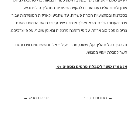
לידיים שלנו – אנחנו נייצר בשלב ראשון כמה דוגמאות כדי שתוכלו לבדוק
אותן ולחזור אלינו עם הערות למקצה שיפורים. התהליך כולו יתבצע
בסבלנות ובמקצועיות חסרת פשרות, עד שתגיעו לאריזות המושלמות עבור
צרכי העסק שלכם. מכאן ואילך אנחנו נייצר עבורכם את הכמות שאתם
צריכים מכל סוג אריזה, על פי הזמנה פרטנית ובאופן שוטף, על פי צרכיכם.
זה בסך הכל תהליך קל, פשוט, מהיר ויעיל – אל תחששו ממנו וצרו עמנו
קשר לקבלת ייעוץ מקצועי.
אנא צרו קשר לקבלת פרטים נוספים >>
→
הפוסט הקודם
הפוסט הבא
←