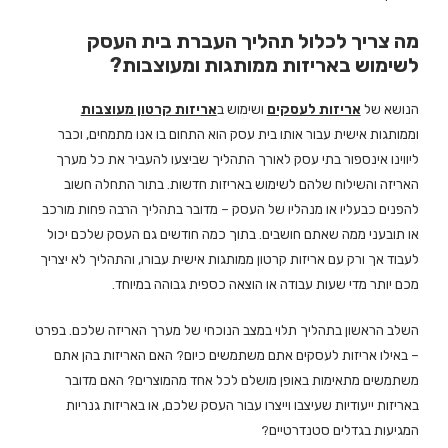
מה צריך לכלול תהליך העברת בית העסק
לשימוש באריזות ממותגות ומעוצבות?
הנושא של
אריזות לעסקים
ושימוש ב
אריזות קרטון מעוצבות
וממותגות אישית עבור אותו בית עסק הוא התחום בו אנו מתמחים, וכבר
ליווינו אינספור בתי עסק לאורך התהליך שביצעו להעביר את כל מערך
האריזה והשילוח שלהם לשימוש באריזות חדשות. בתור התחלה חשוב
להפנים כבעליו או מנהליו של העסק – מדובר בתהליך הרבה פחות מורכב
או תובעני ממה שאתם חושבים. בתוך כמה חודשים גם העסק שלכם יכול
לעבוד אך ורק עם אריזות קרטון ממותגות אישית עבורו, והתהליך לא יצריך
מכם יותר מדי שעות עבודה או הוצאה כספית גבוהה במיוחד.
השלב הראשון בתהליך תלוי במצב הנוכחי של מערך האריזה שלכם. בפרט
– באילו אריזות לעסקים אתם משתמשים כיום? האם האריזות בהן אתם
משתמשים מתאימות באופן מושלם לכל אחד מהמוצרים? האם מדובר
באריזות ייעודיות שעיצבו וייצרו עבור העסק שלכם, או באריזות גנריות
המגיעות בגדלים סטנדרטיים?