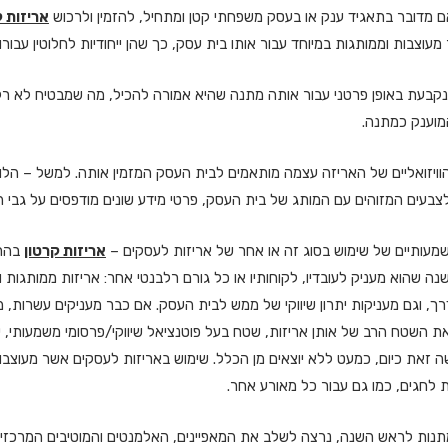
 אם מדובר בתאגיד ענק או בעסק משפחתי קטן ומתחיל, להזמין ולרכוש
אריזות 
עוצבות וממותגות במיוחד עבור אותו בית עסק, כך שהן ייחודיות לחלוטין עבורו.
 נקבעת באופן פרטני עבור אותה מתנה שהיא אמורה להכיל, מה שמבטיח לא ר
מוענק כמתנה.
וויזואליים של האריזה עצמה מותאמים לבית העסק המזמין אותה. למשל – הלוג
עים המזוהים עם המותג של בית העסק, פרטי מידע שונים מודפסים על גבי הא
שמעותיים של שימוש בסוג זה או אחר של אריזות לעסקים –
אריזות קרטון
בהתא
 שהוא מעניק לעובדיו, לקוחותיו או כל גורם רלבנטי אחר: אריזות ממותגות
, וגם מעניקות יתרון שיווקי של ממש לבית העסק. אם כבר מעניקים עשרות, 
ת השטח הרב של אותן אריזות, שטח בעל פוטנציאל שיווקי/פרסומי משמעותי, 
זאת כיום, כמעט ללא יוצאים מן הכלל. שימוש באריזות לעסקים אשר מעוצבות 
 לחגים, כמו גם עבור כל מאורע אחר.
תנות לראש השנה, נרצה לשלב את המאפיינים, האלמנטים והמוטיבים המרכזיים