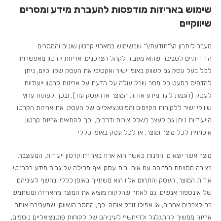
שימוש באריזות מודפסות להעברת מידע ומסרים
שיווקיים
מעבר ליתרון ה\”תודעתי\” שבשימוש במארזי קרטון שונים והמסרים
הידידותיים לסביבה שהוא מעביר לקהל הצרכנים, אריזות קרטון מאפשרות
לכל בעל עסק גם לשווק באופן ישיר ואקטיבי את העסק שלו. כיום, ניתן
להדפיס כמעט כל מסר שרק עולה על הדעת על אריזות קרטון ייעודיות
לעסק (דוגמת לוגו, מידע אודות המוצר או העסק עוד), ובכך לפתוח ערוץ
שיווקי ישיר ללקוחות הקיימים והפוטנציאליים של העסק. את אריזות הקרטון
הייעודיות ניתן גם לעצב בשלל צורות ודרכים, וכך להתאים אריזת קרטון
איכותית לכל מוצר ומוצר, או לכל עסק באופן כללי.
מוצר אשר יוצא מן החנות כאשר הוא ארוז באריזת קרטון ייעודית, המעוצבת
בצורה מסוימת המזוהה עם אותו בית עסק ואף מכילה על גביה מידע רלבנטי
אודות המוצר, העסק והתחום אליו הוא משתייך באופן כללי, נחשף לעיניהם
של אינספור אנשים, גם לאחר שהלקוח מוציא את המוצר מהאריזה ומשתמש
בה לצרכים אחרים, או אפילו זורק אותה. כך, המסר השיווקי שמעבירה אותה
אריזה ממשיך להתגלגל ולהיחשף לעיניהם של לקוחות פוטנציאליים נוספים,