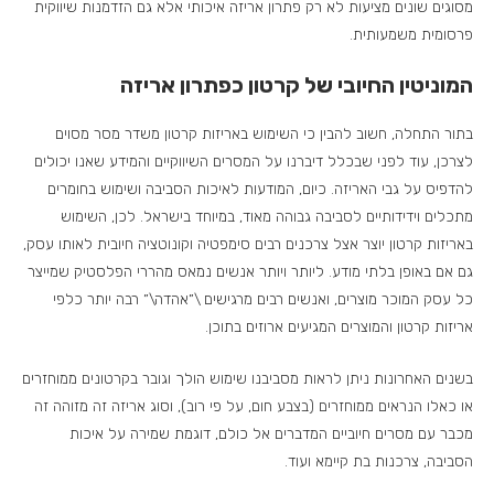
מסוגים שונים מציעות לא רק פתרון אריזה איכותי אלא גם הזדמנות שיווקית
פרסומית משמעותית.
המוניטין החיובי של קרטון כפתרון אריזה
בתור התחלה, חשוב להבין כי השימוש באריזות קרטון משדר מסר מסוים
לצרכן, עוד לפני שבכלל דיברנו על המסרים השיווקיים והמידע שאנו יכולים
להדפיס על גבי האריזה. כיום, המודעות לאיכות הסביבה ושימוש בחומרים
מתכלים וידידותיים לסביבה גבוהה מאוד, במיוחד בישראל. לכן, השימוש
באריזות קרטון יוצר אצל צרכנים רבים סימפטיה וקונוטציה חיובית לאותו עסק,
גם אם באופן בלתי מודע. ליותר ויותר אנשים נמאס מהררי הפלסטיק שמייצר
כל עסק המוכר מוצרים, ואנשים רבים מרגישים \”אהדה\” רבה יותר כלפי
אריזות קרטון והמוצרים המגיעים ארוזים בתוכן.
בשנים האחרונות ניתן לראות מסביבנו שימוש הולך וגובר בקרטונים ממוחזרים
או כאלו הנראים ממוחזרים (בצבע חום, על פי רוב), וסוג אריזה זה מזוהה זה
מכבר עם מסרים חיוביים המדברים אל כולם, דוגמת שמירה על איכות
הסביבה, צרכנות בת קיימא ועוד.