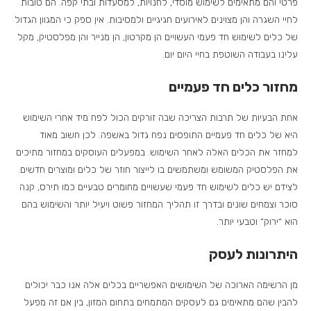
פרטי והם מתאימים לשימוש מוסדי, לחנויות, למסעדות ובתי קפה. הם טובות
לחיי השגרה והן מצוינים לאירועים חגיגיים ולמסיבות. אין ספק כי המגוון הגדול
של כלים לשימוש חד פעמי העשויים הן מקרטון, הן מנייר והן מפלסטיק, מקל
עלינו בעבודה השוטפת בחיי היום יום.
מחזור כלים חד פעמיים
אחת הבעיות של תרבות הצריכה שבה זורקים הכול לפח מיד אחרי השימוש
היא של כלים חד פעמיים התופסים נפח גדול באשפה. לכן חשוב מאוד
למחזר את הכלים האלה לאחר השימוש. במפעלים העוסקים במחזור מתיכים
את הפלסטיק המשומש ומשתמשים בו לייצור חוזר של כלים ומוצרים חדשים.
לצידם יש כלים לשימוש חד פעמי שעשויים מחומרים טבעיים כמו תירס, קנה
סוכר וצמחים שונים ובדרך זו תהליך המחזור פשוט ויעיל יותר והשימוש בהם
הוא “ירוק” וטבעי יותר.
היתרונות לעסק
מן הרשימה הארוכה של השימושים האפשריים בכלים אלה אנו כבר יכולים
להבין שהם מתאימים גם לעסקים המתמחים בתחום המזון, בין אם זה מפעל