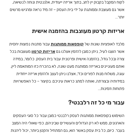
לקוח המקבל בקבוק יין לחג, בתוך אריזה ייעודית, אלגנטית ונוחה לנשיאה,
אשר גם מעוצבת וממותגת על ידי בית העסק – זה מיד נראה ומרגיש מרשים
יותר…
אריזות קרטון מעוצבות בהזמנה אישית
מלבד לאופציות שונות של
קופסאות ממותגות
עבור מתנות נפוצות יחסית
אשר הוצגו לעיל, ניתן כמובן להזמין אצלנו גם
אריזות קרטון
מעוצבות בכל
צורה ובכל גודל, בהזמנה אישית ופרטנית עבור בית העסק. כלומר, במידה
ואתם מעוניינים באריזה ממותגת מעט שונה, לא בהכרח כזו המותאמת ליין,
עוגה, משלוח מנות לפורים וכד’, אצלנו ניתן לעצב ולהזמין אריזה ייחודית
במידותיה ובצורתה, ואותה למתג כראות עיניכם. בקיצור – כל האפשרויות
פתוחות וזמינות…
עבור מי כל זה רלבנטי?
השימוש בקופסאות ממותגות לעסק רלבנטי כמובן עבור כל סוגי העסקים
והארגונים, ממש לא רק הגדולים והעשירים שביניהם, כפי שאולי היה המצב
בעבר. כיום, כל בית עסק באשר הוא, גם המתחיל והקטן ביותר, יכול ליהנות