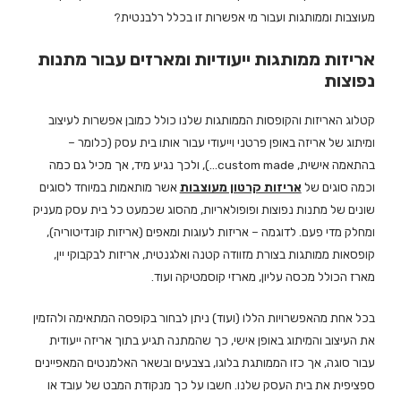
מעוצבות וממותגות ועבור מי אפשרות זו בכלל רלבנטית?
אריזות ממותגות ייעודיות ומארזים עבור מתנות
נפוצות
קטלוג האריזות והקופסות הממותגות שלנו כולל כמובן אפשרות לעיצוב
ומיתוג של אריזה באופן פרטני וייעודי עבור אותו בית עסק (כלומר –
בהתאמה אישית, custom made…), ולכך נגיע מיד, אך מכיל גם כמה
וכמה סוגים של
אריזות קרטון מעוצבות
אשר מותאמות במיוחד לסוגים
שונים של מתנות נפוצות ופופולאריות, מהסוג שכמעט כל בית עסק מעניק
ומחלק מדי פעם. לדוגמה – אריזות לעוגות ומאפים (אריזות קונדיטוריה),
קופסאות ממותגות בצורת מזוודה קטנה ואלגנטית, אריזות לבקבוקי יין,
מארז הכולל מכסה עליון, מארזי קוסמטיקה ועוד.
בכל אחת מהאפשרויות הללו (ועוד) ניתן לבחור בקופסה המתאימה ולהזמין
את העיצוב והמיתוג באופן אישי, כך שהמתנה תגיע בתוך אריזה ייעודית
עבור סוגה, אך כזו הממותגת בלוגו, בצבעים ובשאר האלמנטים המאפיינים
ספציפית את בית העסק שלנו. חשבו על כך מנקודת המבט של עובד או