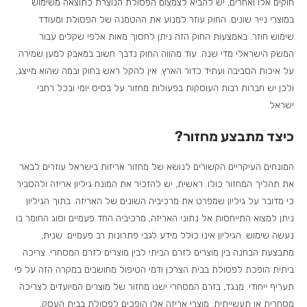
חוקים אלו ואחרים, יש להביא לצמצום הפסולת הנוצרת כתוצאה משימוש
במוצרי נייר שונים. החוק עוזר למנוע את ההטמנה של הפסולת ומעודד
שימוש חוזר. באמצעות החוק הזה ניתן לחסוך מאות אלפי שקלים עבור
המשק הישראלי מדי שנה. עוד מהווה החוק נדבך חשוב במאבק למען שמירה
על איכות הסביבה ועתיד כדור הארץ. אין להקל ראש בחוק ובמה שהוא מייצג,
ולכן יש חברות רבות העוסקות בפעולות מחזור על בסיס יומי ובכל רחבי
ישראל.
כיצד מתבצע מחזור?
המונחים העיקריים הקשורים לנושא של מחזור אריזות בישראל עוזרים לבאר
את תהליך המחזור כולו. ראשית, יש להזכיר את המונח גיליון אריזה ולהסביר
כי מדובר על גיליון שמפרט את מרכיביה השונים של האריזה. בתוך הגיליון
ניתן למצוא התייחסות אל נתוני האריזה, מרכיביה החד פעמיים וסוג החומר בו
נעשה שימוש. הגיליון אינו כולל מידע לגבי פתרונות רב פעמיים. שנית,
מתבצעת הבחנה בין מוצרים לזרם הביתי לבין מוצרים לזרם המסחרי. צריכה
ביתית הופכת לפסולת בבית הצרכן ודמי הטיפול מחושבים במקרה הזה על פי
תעריף ייחודי. מנגד, בזרם המסחרי ישנו מחזור של מוצרים המיועדים לצריכה
מסחרית או תעשייתית. מוצרי אריזה אלו הופכים לפסולת בבית העסק,