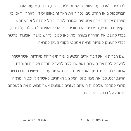
להתחיל ולארוז. עם החומרים המתקפלים, דהיינו, הבדים, יריעות העור
הבריסטולים או הקרטונים, נכרוך את האריזה באופן יסודי, ולאחר ווידאנו כי
המתנה ארוזה בצורה אסטטית וסגורה לגמרי, נוכל להתחיל ולהשתמש
בקישוים השונים, הפרחים, הכפתורים גזרי הנייר והעץ וכל העולה על רוחנו,
בכדי לקשט את האריזה בצורה יפה. כאן כמובן, נדרש כישרון אומנותי כלשהו
בכדי להעניק לאריזה מראה אסטטי מקורי ונעים למראה.
ישנן חברות או אינדיבידואלים המציעים שירותי אריזות מיוחדות, אשר ישמחו
להעניק לכם את השירות ויאפשרו לכם להעניק מתנה מקורית ומיוחדת
ארוזה בלב שלם. ניתן לאתר את חברות האריזה על ידי חיפוש פשוט ברשת
האינטרנט, כמו את מגוון בעלי המקצוע האחרים, כאשר אלו יבטיחו מראה
מקורי למתנה שלכם, תוך שהם נעזרים באומנים אשר מבצעים את מלאכתם
נאמנה על בסיס כישוריהם.
→
הפוסט הקודם
הפוסט הבא
←