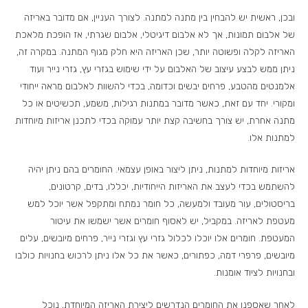
ובכן, ראשית יש להבחין בין מתנה למתנה. לצורך העניין, אם מדובר באריזה
של אלבום תמונות, אך לא אלבום דיגיטלי, אלבום שגרתי, אז הופכת מלאכת
האריזה לקלה ופשוטה יותר, שכן האריזה היא חלק מגוף המתנה. במקרה זה,
ניתן ממש לבצע עיצוב של האלבום על ידי שימוש בגזרי עץ, גזרי נייר ועוד
אלמנטים מהטבע, פרחים יבשים וכדומה, בכדי להשוות לאלבום מראה ייחודי
ומקורי. יחד עם זאת, כאשר מדובר במתנות רגילות, משמע, תכשיטים או כל
מתנה אחרת, יש צורך בחשיבה קצת יותר עמוקה בכדי לתכנן אריזות מיוחדות
למתנות אלו.
אריזות מיוחדות למתנות, ניתן ליצור באופן עצמאי. החומרים בהם ניתן יהיה
להשתמש בכדי לעצב את האריזות הייחודיות, יכללו, בדים, קרטונים,
בריסטולים, עור מעובד ולמעשה, כל חומר נמתח ומתקפל אשר יוכל למש
מעטפת לאריזה. במקביל, יש לאסוף חומרים אשר ישמשו את עיטור
המעטפת. חומרים אלו יוכלו לכלול גזרי עץ וגזרי נייר, פרחים מיובשים, עלים
מיובשים, פרפרי דמה, כפתורים, כאשר את כל אלו ניתן לרכוש בחנויות כולבו
ובחנויות לציוד אומנות.
לאחר שאספנו את החומרים הנדרשים ליצירת האריזה המיוחדת, נוכל