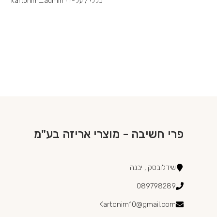
כללי
/ על-ידי
kartonim_admin
פרי חשיבה - מוצרי אריזה בע"מ
שידלובסקי, יבנה
089798289
Kartonim10@gmail.com