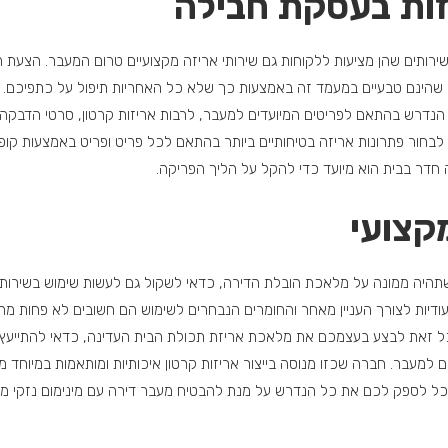
זות בעסקת חבילה
רותים שהן מציעות ללקוחות גם שירותי אריזה מקצועיים טרום המעבר. הצעת
שהינם טבעיים במעמד זה באמצעות כך שלא כל האחריות תיפול על כתפיכם. ח
נדרש בהתאם לפריטים המיועדים למעבר, לרבות אריזות קרטון, סרטי הדבקה עמי
לבחור פתרונות אריזה בטיחותיים ביותר בהתאם לכל פריט ופריט באמצעות קופס
ה חדר בבית הוא מיועד כדי להקל על הליך הפריקה.
קצועי
היה ממונה על מלאכת הובלת הדירה, כדאי לשקול גם לעשות שימוש בשירותי 
עודיות לצורך העניין מאחר והחומרים הנבחרים לשימוש הם חשובים לא פחות מה
ל זאת לבצע בעצמכם את מלאכת אריזת תכולת הבית העדינה, כדאי להתייעץ 
 למעבר. חברה שכזו מנוסה בייצור אריזות קרטון איכותיות ומותאמות במיוחד 
 תוכל לספק לכם את כל הנדרש על מנת להבטיח מעבר דירה עם מינימום נזקי מ