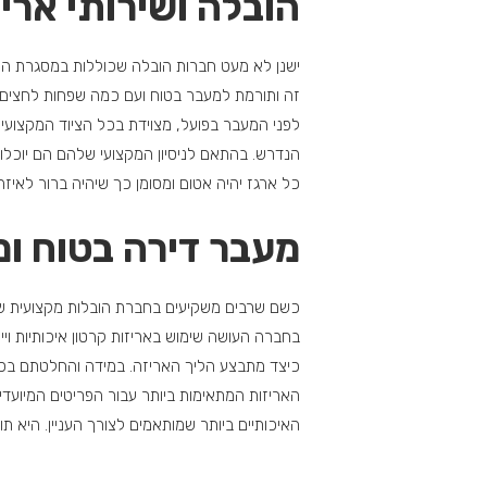
הובלה ושירותי ארי
ישנן לא מעט חברות הובלה שכוללות במסגרת השי
זה ותורמת למעבר בטוח ועם כמה שפחות לחצים 
לפני המעבר בפועל, מצוידת בכל הציוד המקצועי ה
הנדרש. בהתאם לניסיון המקצועי שלהם הם יוכלו 
כל ארגז יהיה אטום ומסומן כך שיהיה ברור לאיז
מעבר דירה בטוח ומ
כשם שרבים משקיעים בחברת הובלות מקצועית שת
בחברה העושה שימוש באריזות קרטון איכותיות ויי
כיצד מתבצע הליך האריזה. במידה והחלטתם בכ
האריזות המתאימות ביותר עבור הפריטים המיועדים
האיכותיים ביותר שמותאמים לצורך העניין. היא