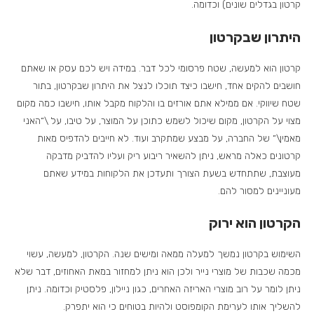
קרטון בגדלים שונים) וכדומה.
היתרון שבקרטון
קרטון הוא למעשה, שטח פרסומי לכל דבר. במידה ויש לכם עסק או שאתם
חושבים להקים אחד, חישבו כיצד תוכלו לנצל את היתרון שבקרטון, בתור
שטח שיווקי. אם ממילא אתם אורזים בו והלקוח מקבל אותו, חישבו כמה מקום
מצוי על הקרטון, מקום שיכול לשמש כתוכן על המוצר, על טיבו, על \”האני
מאמין\” של החברה, על מבצע שמתקרב ועוד. לא חייבים להדפיס מאות
קרטונים כאלה מראש, ניתן להשאיר ריבוע ריק ועליו להדביק מדבקה
מעוצבת, שתתחדש בשעת הצורך ותעדכן את הלקוחות במידע שאתם
מעוניינים למסור להם.
הקרטון הוא ירוק
השימוש בקרטון נמשך למעלה ממאה ומישים שנה. הקרטון, למעשה, עשוי
מכמה שכבות של מוצרי נייר ולכן הוא ניתן למחזור במאת האחוזים, דבר שלא
ניתן לומר על רוב מוצרי האריזה האחרים, כגון ניילון, פלסטיק וכדומה. ניתן
להשליך אותו לערימת הקומפוסט ולהיות בטוחים כי הוא יתפרק.