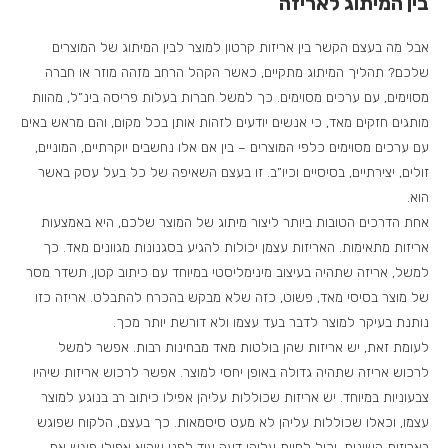
בין המיתוג לאריזה
אבל מה בעצם הקשר בין אריזות קרטון למוצר לבין המיתוג של המוצרים
שלכם? תהליך המיתוג מתקיים, כאשר הקהל הרחב מזהה מוזר או חברה
מסוימים, עם ערכים מסוימים. כך למשל חברות בעלות פריסה בינ”ל, מהוות
מותגים חזקים מאד, כי אנשים יודעים לזהות אותן בכל מקום, והם מראש באים
עם ערכים מסוימים כלפי המוצרים – בין אם אלו נחשבים יוקרתיים, המוניים,
זולים, יצירתיים, בסיסיים וכיו”ב. זו בעצם השאיפה של כל בעל עסק באשר
הוא.
אחת הדרכים הטובות ביותר ליצור מיתוג של המוצר שלכם, היא באמצעות
אריזות מתאימות. האריזות עצמן יכולות להגיע בסגנונות מגוונים מאד. כך
למשל, אריזה שתהיה בעיצוב מינימליסטי במיוחד עם כיתוב קטן, תשדר מסר
של מוצר בסיסי מאד, פשוט, כזה שלא מבקש בהכרח להתבלט. אריזה כזו
נותנת בעיקר למוצר לדבר בעד עצמו ולא דורשת יותר מכך.
לעומת זאת, יש אריזות שהן בולטות מאד מבחינות רבות. אפשר למשל
לרכוש אריזה שתהיה גדולה באופן יחסי למוצר. אפשר לרכוש אריזות שיהיו
צבעוניות במיוחד. יש אריזות שכוללות עליהן אפילו כיתוב רב בנוגע למוצר
עצמו, וכאלו שכוללות עליהן לא מעט סיסמאות. כך בעצם, הלקוח שפוגש
באריזות השונות, יכול לחוות עליהן דעה עוד לפני שהוא אפילו פוגש את