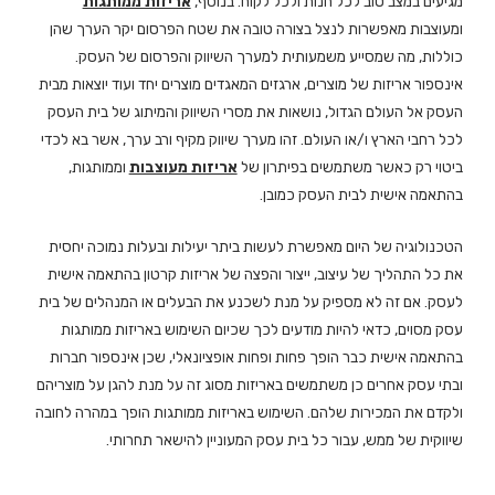
מגיעים במצב טוב לכל חנות ולכל לקוח. בנוסף,
אריזות ממותגות
ומעוצבות מאפשרות לנצל בצורה טובה את שטח הפרסום יקר הערך שהן
כוללות, מה שמסייע משמעותית למערך השיווק והפרסום של העסק.
אינספור אריזות של מוצרים, ארגזים המאגדים מוצרים יחד ועוד יוצאות מבית
העסק אל העולם הגדול, נושאות את מסרי השיווק והמיתוג של בית העסק
לכל רחבי הארץ ו/או העולם. זהו מערך שיווק מקיף ורב ערך, אשר בא לכדי
ביטוי רק כאשר משתמשים בפיתרון של
אריזות מעוצבות
וממותגות,
בהתאמה אישית לבית העסק כמובן.
הטכנולוגיה של היום מאפשרת לעשות ביתר יעילות ובעלות נמוכה יחסית
את כל התהליך של עיצוב, ייצור והפצה של אריזות קרטון בהתאמה אישית
לעסק. אם זה לא מספיק על מנת לשכנע את הבעלים או המנהלים של בית
עסק מסוים, כדאי להיות מודעים לכך שכיום השימוש באריזות ממותגות
בהתאמה אישית כבר הופך פחות ופחות אופציונאלי, שכן אינספור חברות
ובתי עסק אחרים כן משתמשים באריזות מסוג זה על מנת להגן על מוצריהם
ולקדם את המכירות שלהם. השימוש באריזות ממותגות הופך במהרה לחובה
שיווקית של ממש, עבור כל בית עסק המעוניין להישאר תחרותי.