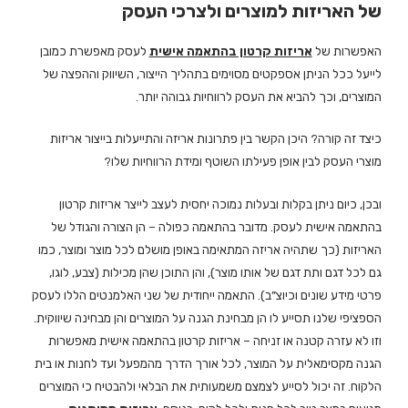
של האריזות למוצרים ולצרכי העסק
האפשרות של
אריזות קרטון בהתאמה אישית
לעסק מאפשרת כמובן
לייעל ככל הניתן אספקטים מסוימים בתהליך הייצור, השיווק וההפצה של
המוצרים, וכך להביא את העסק לרווחיות גבוהה יותר.
כיצד זה קורה? היכן הקשר בין פתרונות אריזה והתייעלות בייצור אריזות
מוצרי העסק לבין אופן פעילתו השוטף ומידת הרווחיות שלו?
ובכן, כיום ניתן בקלות ובעלות נמוכה יחסית לעצב לייצר אריזות קרטון
בהתאמה אישית לעסק. מדובר בהתאמה כפולה – הן הצורה והגודל של
האריזות (כך שתהיה אריזה המתאימה באופן מושלם לכל מוצר ומוצר, כמו
גם לכל דגם ותת דגם של אותו מוצר), והן התוכן שהן מכילות (צבע, לוגו,
פרטי מידע שונים וכיוצ”ב). התאמה ייחודית של שני האלמנטים הללו לעסק
הספציפי שלנו תסייע לו הן מבחינת הגנה על המוצרים והן מבחינה שיווקית.
וזו לא עזרה קטנה או זניחה – אריזות קרטון בהתאמה אישית מאפשרות
הגנה מקסימאלית על המוצר, לכל אורך הדרך מהמפעל ועד לחנות או בית
הלקוח. זה יכול לסייע לצמצם משמעותית את הבלאי ולהבטיח כי המוצרים