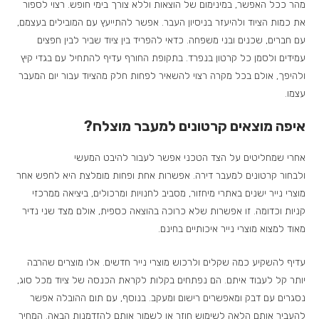
מהר ככל האפשר, במינימום של הוצאות וללא צורך בימי חופש. רצוי לספור
את כמות הציוד ולהיעזר בניסיון העבר. אפשר להתייעץ עם המובילים בעצמם,
עם חברים, שכנים ובני משפחה. כדאי להפריד בין ציוד שביר לבין חפצים
עמידים ולסמן כל קרטון בנפרד. בתקופת החורף עדיף להתחיל עם בגדי קיץ
ולהיפך, אולם בכל מקרה רצוי להשאיר לפחות חלק מהציוד עבור יום המעבר
עצמו.
איפה מוצאים קרטונים למעבר מוצלח?
אחרי שמחליטים על הצד הטכני אפשר לעבור להיבט המעשי
ולבחור קרטונים למעבר דירה. אפשרות אחת ופחות מומלצת היא לחפש אחר
מוצרי נייר ישנים באתרי מיחזור, מסביב לחנויות ומרכולים, ביציאה ממרכזי
קניות וכדומה. זו אפשרות שלא כרוכה בהוצאה כספית, אולם מצד שני נדיר
מאוד למצוא מוצרי נייר איכותיים בחינם.
עדיף להשקיע כמה שקלים ולרכוש מוצרי נייר חדשים. אלו מוצרים שהרבה
יותר קל לעבוד איתם. הם נפתחים בקלות לקראת הכנסה של ציוד מכל סוג,
נסגרים עם דבק ומאפשרים רישום ומעקב. בנוסף, עם תום ההובלה אפשר
להעביר אותם הלאה לשימוש חוזר או לשמור אותם להזדמנות הבאה. המחיר