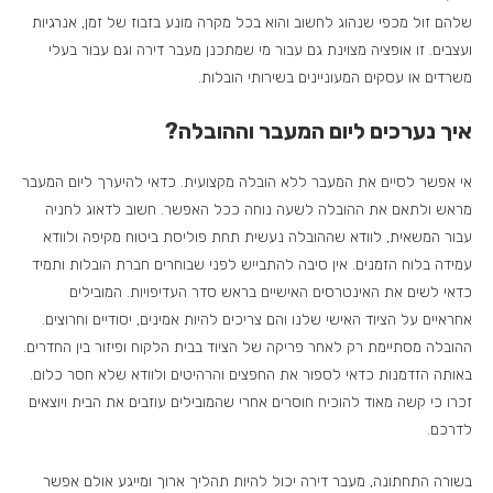
שלהם זול מכפי שנהוג לחשוב והוא בכל מקרה מונע בזבוז של זמן, אנרגיות
ועצבים. זו אופציה מצוינת גם עבור מי שמתכנן מעבר דירה וגם עבור בעלי
משרדים או עסקים המעוניינים בשירותי הובלות.
איך נערכים ליום המעבר וההובלה?
אי אפשר לסיים את המעבר ללא הובלה מקצועית. כדאי להיערך ליום המעבר
מראש ולתאם את ההובלה לשעה נוחה ככל האפשר. חשוב לדאוג לחניה
עבור המשאית, לוודא שההובלה נעשית תחת פוליסת ביטוח מקיפה ולוודא
עמידה בלוח הזמנים. אין סיבה להתבייש לפני שבוחרים חברת הובלות ותמיד
כדאי לשים את האינטרסים האישיים בראש סדר העדיפויות. המובילים
אחראיים על הציוד האישי שלנו והם צריכים להיות אמינים, יסודיים וחרוצים.
ההובלה מסתיימת רק לאחר פריקה של הציוד בבית הלקוח ופיזור בין החדרים.
באותה הזדמנות כדאי לספור את החפצים והרהיטים ולוודא שלא חסר כלום.
זכרו כי קשה מאוד להוכיח חוסרים אחרי שהמובילים עוזבים את הבית ויוצאים
לדרכם.
בשורה התחתונה, מעבר דירה יכול להיות תהליך ארוך ומייגע אולם אפשר