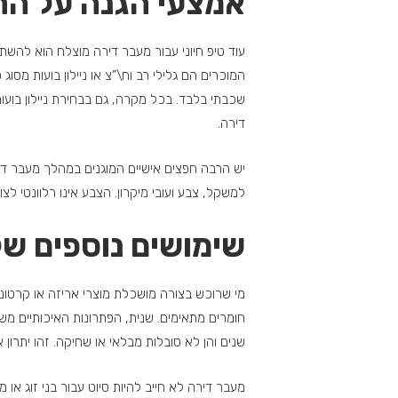
אמצעי הגנה על הח
עוד טיפ חיוני עבור מעבר דירה מוצלח הוא להשתמ
המוכרים הם גלילי רב וח\”צ או ניילון בועות מסו
שכבתי בלבד. בכל מקרה, גם בבחירת ניילון בועות
דירה.
יש הרבה חפצים אישיים המוגנים במהלך מעבר דיר
למשקל, צבע ועובי מיקרון. הצבע אינו רלוונטי ל
שימושים נוספים של
מי שרוכש בצורה מושכלת מוצרי אריזה או קרטונ
חומרים מתאימים. שנית, הפתרונות האיכותיים מש
שנים והן לא סובלות מבלאי או שחיקה. זהו יתרון
מעבר דירה לא חייב להיות סיוט עבור בני זוג או