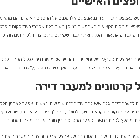
פצים האישיים
ש באמצעי הגנה ייעודיים. אמצעים אלו מגנים על החפצים האישיים והם מתאימים
ג פצפץ. מובילים מקצועיים משתמשים בניילון בועות תלת שכבתי בעוד לקוחות פרט
 יש לבדוק את אורך הגליל ואת הגובה. שקיות בועות מיוצרות לפי הזמנה והן פ
ה באמצעות סטרץ\’ משטחים ידני. זהו נייר שקוף אותו ניתן לגלול מסביב לכ
צורך אריזה יעילה אולם כדאי לחשוב על המשך שימוש בסטרץ\’ גם בטווח הארוך.
 קרטונים למעבר דירה
ים למעבר דירה יגלה שיש להם עוד הרבה שימושים. ראשית, אפשר לאחסן חלק מ
רתים את הלקוחות לקראת נסיעה לחו\”ל, במהלך רילוקיישן או בתקופות שיפוץ.
 אותו מומלץ לקחת בחשבון כאשר מתלבטים בין חומרי אריזה ומוצרים אחרים.
 משפחות עם ילדים. יש היום מגוון רחב של אמצעי אריזה ומוצרים המשרתים את ה