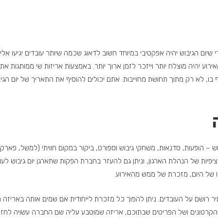
שיום הגיבוש יהיה אפקטיבי במיוחד חשוב לדאוג שכמה שיותר עובדים יגיעו אליו
רוע יהיה מוצלח יותר וייזכר לזמן ארוך יותר
.
באמצעות אריזות שי ממותגות את י
ו, לא רק מתוך תחושת מחוייבות. אתם יכולים להוסיף את התאריך של יום הגיבו
גיבוש – הופעות, סדנאות, משחקי גיבוש וספורט, ביקור במקום חוויתי (למשל, פאר
יות של הנהלת הארגון, וניתן גם להעזר בחברת הפקות שתארגן יום גיבוש לעוב
ו של היום, מזכרת של ממש מהאירוע.
ר רושם על העובדים. ניתן להפוך כל מזכרת לייחודית אם שמים אותה באריזה ה
הקרטונים ושל הפריטים שבתוכם, אריזה שמוטבע עליה שם החברה עשויה לחזק