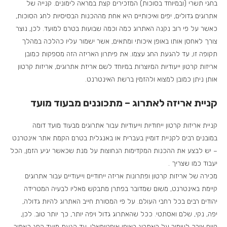
בחגי תשרי (ובמיוחד בסוכות) המזכירים קצת במראה לימונים. קנייה של
אתרוגים גדולים, יפים ואיכותיים היא אחת מההכנות הבסיסיות לחג הסוכות,
כאשר על פי רוב נקנה האתרוג כמה וכמה שבועות בטרם למועד. לכן, נוצר
צורך לאחסן אותו באופן איכותי ומתאים, אשר ישמור עליו כהלכה במהלך
תקופה זו, עד להגעת החג עצמו. את פיתרון האריזה הזה מספקות כמובן
אריזות קרטון ייעודיות המיוצרות במיוחד לשם אריזת אתרוגים, אריזות קרטון
אותן ניתן כמובן למצוא ולהזמין ברשת האינטרנט.
קניית אריזה לאתרוג – מתכוננים מבעוד מועד
קניית אריזות קרטון ייחודיות וייעודיות עבור אתרוגים מבעוד מועד דומה
במובנים רבים לקניית דומיין בעברית או באנגלית בטרם הקמת אתר אינטרנט
– יש לבצע את ההכנות המקדימות הנחוצות על מנת שכאשר יגיע הזמן, הכל
יעבוד כמו שצריך .
מכירה של אריזות קרטון ופתרונות אריזה ייחודיים וייעודיים עבור אתרוגים
קיימת באינטרנט, משום שמדובר בפתרן מתבקש מאליו לבעיה המטרידה
יהודים רבים בכל רחבי העולם. על פי המסורת חייב האתרוג להיות גדולה,
יפה, נקי, שלם ואסתטי. ככל שהאתרוג גדול ויפה יותר, כך יותר טוב. לכן,
קיים צורך לשמור על האתרוג באופן אופטימאלי, עד הגעת מועד החג כאמור.