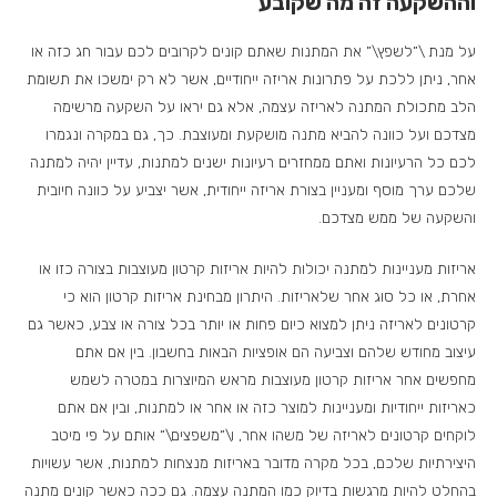
וההשקעה זה מה שקובע
על מנת \”לשפץ\” את המתנות שאתם קונים לקרובים לכם עבור חג כזה או
אחר, ניתן ללכת על פתרונות אריזה ייחודיים, אשר לא רק ימשכו את תשומת
הלב מתכולת המתנה לאריזה עצמה, אלא גם יראו על השקעה מרשימה
מצדכם ועל כוונה להביא מתנה מושקעת ומעוצבת. כך, גם במקרה ונגמרו
לכם כל הרעיונות ואתם ממחזרים רעיונות ישנים למתנות, עדיין יהיה למתנה
שלכם ערך מוסף ומעניין בצורת אריזה ייחודית, אשר יצביע על כוונה חיובית
והשקעה של ממש מצדכם.
אריזות מעניינות למתנה יכולות להיות אריזות קרטון מעוצבות בצורה כזו או
אחרת, או כל סוג אחר שלאריזות. היתרון מבחינת אריזות קרטון הוא כי
קרטונים לאריזה ניתן למצוא כיום פחות או יותר בכל צורה או צבע, כאשר גם
עיצוב מחודש שלהם וצביעה הם אופציות הבאות בחשבון. בין אם אתם
מחפשים אחר אריזות קרטון מעוצבות מראש המיוצרות במטרה לשמש
כאריזות ייחודיות ומעניינות למוצר כזה או אחר או למתנות, ובין אם אתם
לוקחים קרטונים לאריזה של משהו אחר, ו\”משפצים\” אותם על פי מיטב
היצירתיות שלכם, בכל מקרה מדובר באריזות מנצחות למתנות, אשר עשויות
בהחלט להיות מרגשות בדיוק כמו המתנה עצמה. גם ככה כאשר קונים מתנה