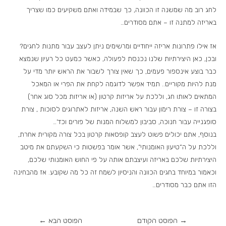
לחג רוב מה שמשנה זו הכוונה, כך שבמידה ואתם משקיעים כמו שצריך
באריזה למתנה זו – אתם מסודרים…
אז אילו פתרונות אריזה ייחודיים ומרשימים ניתן לעצב עבור מתנות לחגים?
ובכן, כאן היצירתיות שלנו נכנסת לפעולה, כאשר כמעט כל רעיון שנמצא
כבר בוצע אינספור פעמים, כך שאין צורך לשבור את הראש יותר מדי על
מנת להיות מקוריים.. תמיד אפשר לדוגמה לקחת את הפרי או המאכל
המתאים לאותו חג, וללכת על אריזות קרטון (או אריזות מכל סוג אחר)
בצורה זו – צורת רימון עבור ראש השנה, אריזות לאתרוגים לסוכות , צורת
סופגנייה עבור חנוכה, סביבון למשלוח המנות של פורים וכד’…
בנוסף, אתם יכולים פשוט לעצב קופסאות קרטון בכל צורה מקורית אחרת,
וללכת על ה”טיעון האומנותי”, אשר אומר בפשטות כי השקעתם את מיטב
היצירתיות שלכם באריזה ועיצבתם אותה על פי החוש האומנותי שלכם,
וכאמור במיוחד בחגים הכוונה והניסיון לשמח זה כל מה שקובע. אז מהבחינה
הזו אתם כבר מסודרים…
→
הפוסט הקודם
הפוסט הבא
←