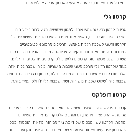
בחיי כל אחד מאיתנו, בין אם כאמצעי לאחסון, אריזה או למשלוח.
קרטון גלי
אריזות קרטון גלי, שמשמש אותנו למגוון שימושים, מגיע לרוב בצבע חום
ומורכב משני סוגי ניירות, כאשר אחד מהם משמש לשכבות המישוריות של
הקרטון והשני לשכבה הגלית באמצע. קרטונים מהסוג אולטימטיביים
כפתרונות אריזה מאחר והם חזקים ועמידים גם כמדובר באריזת מוצרים כבדי
משקל. ישנם מספר סוגי קרטונים גליים כולל קרטונים חד גליים ודו גליים.
בעוד שקרטון חד גלי מורכב משני שכבות מישוריות וביניהן שכבה גלית אחת
ואלה מודבקות באמצעות חומר כדוגמת קורנפלור, קרטון דו גלי מורכב מחמש
שכבות נייר (שלוש שכבות מישוריות ושתי שכבות גליות) ולכן עמיד ביותר.
קרטון דופלקס
קרטון דופלקס שאינו מצופה משמש גם הוא במרבית המקרים לצורכי אריזות
מגוונות – החל מאריזות מזון, תרופות, טואלטיקה ועד אריזות משחקים
ומתנות. הקרטון עשוי מבסיס של דייסת נייר ממוחזר ומתאית ותוספות. ככל
שהקרטון יהיה עשוי מאחוז משמעותי של תאית כך הוא יהיה חזק ועמיד יותר.