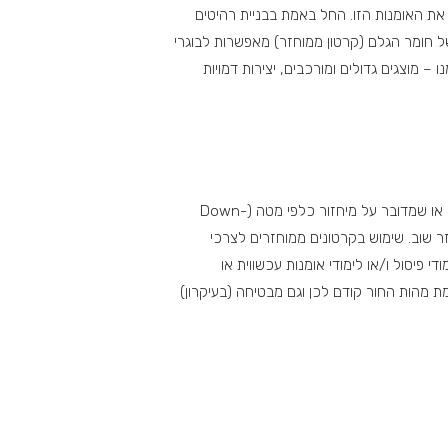
את האומנות הזו. החל באמת בבניית רהיטים
ת של חומר הגלם (קרטון ממוחזר) מאפשרות לבוגרי
 מוצגים גדולים ומורכבים, יצירות דמויות
בניגוד לתחומים רבים של מיחזור שבהם או שמתבצע מיחזור של המוצר למהותו הראשונית – מוצר שממוחזר לאותו מוצר בדיוק – או שמדובר על מיחזור כלפי מטה (Down-
זר שוב. שימוש בקרטונים ממוחזרים לצרכי
מלא והאיכותי של המונח. בוגרי לימודי פיסול ו/או לימודי אומנות עכשווית או
ת מהות החור קודם לכן וגם מבטיחה (בעיקרון)