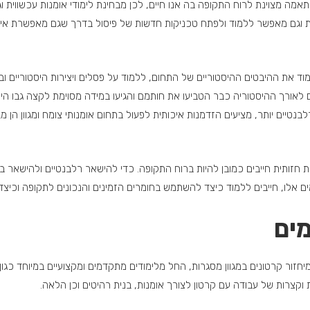
מה מצוינת לרוח התקופה בה אנו חיים, לכן מבחינת לימודי אומנות עכשווית וג
ת וגם מאפשר ללמוד ולפתח טכניקות חדשות של פיסול בדרך שגם מאפשרת אין ס
למוד את ההיבטים ההיסטוריים של התחום, ללמוד על פסלים ויצירות היסטוריים וב
לאורך ההיסטוריה כבר הטביעו את חותמם והגיעו במידה מסוימת לקצה גבו היכול
נטיים יותר, מציעים הזדמנות איכותית לפעול בתחום אומנותי צומח ומגוון הן מב
רת חזותית חייבים כמובן להיות ברוח התקופה. כדי להישאר רלבנטיים ולהישאר
 אלו, חייבים ללמוד כיצד להשתמש בחומרים הזמינים והנכונים לתקופה וכיצד 
מים
זור קרטונים במגוון מסגרות, החל מלימודים מתקדמים ומקצועיים במיוחד כגון לי
 וקצרות של עבודה עם קרטון לצורך אומנות, בנית רהיטים וכן הלאה.