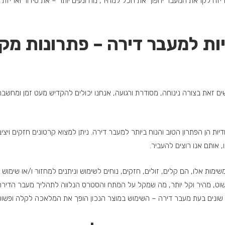
אריזה לקראת המעבר יהפוך את הכל למהיר, נוח ונעים יותר – את סידור ואריזת
דיות למעבר דירה – פתרונות מ
 זאת בצורה נינוחה, מסודרת ורגועה, אנחנו יכולים להקדיש מעט זמן ומחשב
יות הן הפתרון הטוב והנוח ביותר למעבר דירה. ניתן למצוא קרטונים חזקים ויצי
 אותם אנו רוצים להעביר.
שימות אלו, הם קלים, זולים, חזקים, נוחים לשימוש וניתנים למחזור ו/או שימו
פשוט, מהיר וקל יותר, מה שמקל על המתח והסטרס הנלווה לתהליך מעבר הדירה, ו
שונים בעת מעבר דירה – השימוש במוצר הנכון הופך את המלאכה לקלה ופשוטה