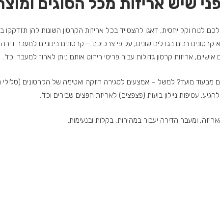
ני שיש אריזות מכל הסוגים ומוצרי
 לנוח וקל יחסית, דאגו להצטייד בכל אריזות הקרטון השונות להן תזדקקו במ
קרטונים רבים בגדלים שונים, על פי צרכיכם – קרטונים בינוניים למעבר דירה 
שיים, אריזות קרטון גדולות עבור פריטי ריהוט אותם ניתן לארוז למעבר וכד’.
 מבעוד מועד? למשל – אמצעים לסגירה חזקה ואטימה של הקרטונים (סלילי ניי
גיע, עטיפות ניילון בועות (פצפצים) לאריזת חפצים שבירים וכד’.
ריזה, ומעבר הדירה יעבור במהירות, בקלות ובנעימות.