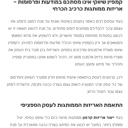
קמפיין שיווקי אינו מסתכם במודעות ופרסומות –
אריזות ממותגות כרכיב הכרחי
בעוד עסקים רבים כאמור נוקטים בשיטות שונות על מנת למצב ולמתג את
עצמם ובכך להבדילם ממותגים דומים מתחרים, על מנת להשיג תוצאה זו יש
לנקוט בפעולות מסוימות במספר מישורים, ולא להשקיע את מלוא המאמץ
והמשאבים אך ורק בקמפיין שיווקי הכולל מודעות ופרסומות למיניהן. לקמפיין
שיווקי מוצלח אלמנטים ומרכיבים נוספים, והאריזות בהן מוכר בית העסק את
מוצריו מהוות בדיוק אלמנט מסוג זה, היכול לשמש אותנו במסגרת קמפיין
ותהליך של מיתוג ומיצוב העסק.
לכן, קרטונים לעסק בהתאמה אישית מהווים חלק ממערך השיווק והפרסום
של כל עסק יצרני המעוניין לשווק עצמו בצורה נכונה וחכמה, ולהצליח למתג
עצמו עבור הקהל הרחב.
התאמת האריזות הממותגות לעסק הספציפי
בעוד
ייצור אריזות קרטון
ממותגות מהווה כיום כלי שיווקי בסיסי, יעיל
ומומלץ ביותר, בפועל יש לבצע את המיתוג בצורה נכונה ומושכלת על מנת