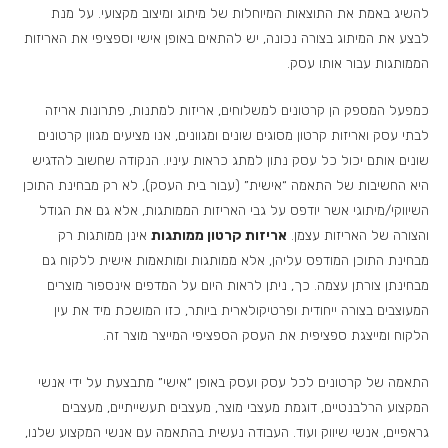
להשיג באמת את התוצאות המיוחלות של מיתוג ומיצוב מקצועי. על מנת
לבצע את המיתוג בצורה נכונה, יש להתאים באופן אישי וספציפי את האריזות
הממותגות עבור אותו עסק.
כמפעל המספק הן קרטונים למשלוחים, אריזות למתנות, פתרונות אריזה
לבתי עסק ואריזות קרטון מסוגים שונים ומגוונים, אנו מציעים מגוון קרטונים
שונים אותם יכול כל עסק נתון למתג כראות עיניו. הנקודה שחשוב להדגיש
היא החשיבות של התאמה “אישית” (עבור בית העסק), לא רק מבחינת התוכן
השיווקי/מיתוגי אשר יודפס על גבי האריזות הממותגות, אלא גם את הגודל
והצורה של האריזות עצמן.
אריזות קרטון ממותגות
אינן ממותגות רק
מבחינת התוכן המודפס עליהן, אלא ממותגות ומותאמות אישית ללקוח גם
מבחינתן צורתן עצמה. כך, ניתן לראות היום על המדפים אינספור מוצרים
המעוצבים בצורה ייחודית ופרטיקולארית ביותר, כזו המושכת מיד את עין
הלקוח ומייצגת ספציפית את העסק הספציפי המייצר מוצר זה.
התאמה של קרטונים לכל עסק ועסק באופן “אישי” מתבצעת על ידי אנשי
המקצוע הרלבנטיים, דוגמת מעצבי מוצר, מעצבים תעשייתיים, מעצבים
גראפיים, אנשי שיווק ועוד. העבודה נעשית בהתאמה עם אנשי המקצוע שלנו,