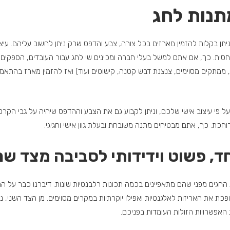
מתנות לחג
יתן בקלות להזמין מארזים בכל צורה, צבע והדפס שרק ניתן לחשוב עליהם. עיצו
סית. כך, אם אתם למשל בעלי חברה ומכינים שי לחג עבור העובדים, הספקים 
, ממתקים מסוימים, צנצנת דבש קטנה, קישוטים ועוד) ואז להזמין מארז בהתא
 על פי עיצוב אישי שלכם, וניתן לקבוע גם את הצבע וההדפס שיהיה על גבי הק
וחכת. כך, אתם מבטיחים מתנה משובחת ובעלת גוון אישי וחגיגי.
, פשוט וידידותי לסביבה מצד שנ
 החגים מפני שהם מתאפיינים בכמה תכונות רלבנטיות שונות. דיברנו כבר על
ת את האריזות לאלגנטיות ואפילו יוקרתיות במקרים מסוימים. מן הצד השני, נ
 האפשרויות הזולות העומדות בפניכם.