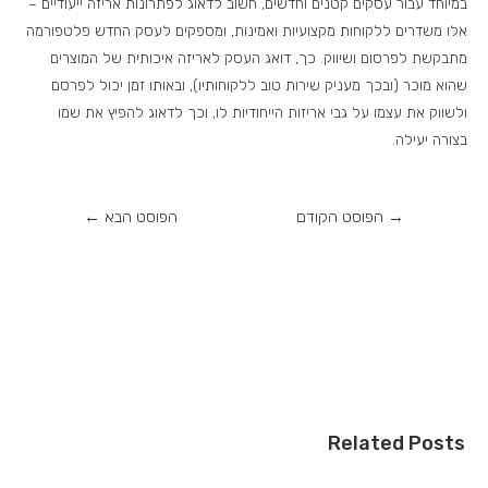
במיוחד עבור עסקים קטנים וחדשים, חשוב לדאוג לפתרונות אריזה ייעודיים –
אלו משדרים ללקוחות מקצועיות ואמינות, ומספקים לעסק החדש פלטפורמה
מתבקשת לפרסום ושיווק. כך, דואג העסק לאריזה איכותית של המוצרים
שהוא מוכר (ובכך מעניק שירות טוב ללקוחותיו), ובאותו זמן יכול לפרסם
ולשווק את עצמו על גבי אריזות הייחודיות לו, וכך לדאוג להפיץ את שמו
בצורה יעילה.
→
הפוסט הקודם
הפוסט הבא
←
Related Posts