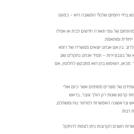
ון בחיי היומיום שלנו? התשובה היא – כמעט
התחום של גופי תאורה חדשים לבית או אפילו
ייחודית ומותאמת.
וב. בין אם אנחנו יוצאים ממשרדו של רופא
 של בונבוניירות – תמיד אנחנו נתקלים שוב
וצר. מכאן, השימוש בהן הוא מתבקש לחלוטין, אם
עתידם של מוצרים מסוימים אשר כיום אולי
ות קרטון שונות רק הולך וגובר, בראש
בראש ובראשונה האפשרות למחזור נוח ומשתלם,
 רבות.
עשרות השנים הקרובות ניתן לצפות להיתקל