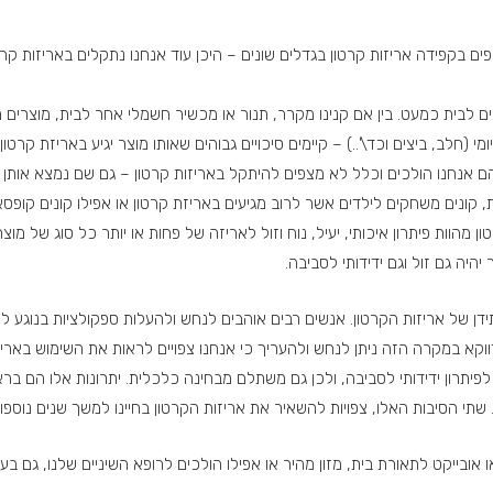
ם בקפידה אריזות קרטון בגדלים שונים – היכן עוד אנחנו נתקלים באריזות קרט
 לבית כמעט. בין אם קנינו מקרר, תנור או מכשיר חשמלי אחר לבית, מוצרים מ
מי (חלב, ביצים וכד\’..) – קיימים סיכויים גבוהים שאותו מוצר יגיע באריזת קרטון 
ם אנחנו הולכים וכלל לא מצפים להיתקל באריזות קרטון – גם שם נמצא אותן לר
 קונים משחקים לילדים אשר לרוב מגיעים באריזת קרטון או אפילו קונים קופסא
ון מהוות פיתרון איכותי, יעיל, נוח וזול לאריזה של פחות או יותר כל סוג של מ
היה גם זול וגם ידידותי לסביבה.
ידן של אריזות הקרטון. אנשים רבים אוהבים לנחש ולהעלות ספקולציות בנוגע ל
ווקא במקרה הזה ניתן לנחש ולהעריך כי אנחנו צפויים לראות את השימוש באריז
לפיתרון ידידותי לסביבה, ולכן גם משתלם מבחינה כלכלית. יתרונות אלו הם 
תי הסיבות האלו, צפויות להשאיר את אריזות הקרטון בחיינו למשך שנים נוספות
אובייקט לתאורת בית, מזון מהיר או אפילו הולכים לרופא השיניים שלנו, גם ב