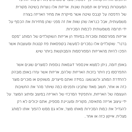
המעוטרות בציורים או תמונות שונות. אריזות אלו נוצרות בשיטה מקורית
של הדפסה על קנבס שיטה אשר מייקרת את מחיר האריזה בצורה
משמעותית, אבל כנראה שהן שוות את זה מפני שהן מחזירות את הכסף על
ידי תרומה משמעותית לכמות המכירות.
אריזות מפורסמות ומוכרות במיוחד הן אריזות השוקולדים של המותג “מקס
ברנר”. שוקולדים אלו נמכרים למעשה בקופסאות פח קטנות ומעוצבות אשר
הפכו להיות מהאריזות המפורסמות והמבוקשות ביותר שיש.
באופן דומה, ניתן למצוא אינספור דוגמאות נוספות למוצרים שונים אשר
התפרסמו בין היתר בזכות האריזות שלהם, אריזות אשר עזרו באופן מובהק
להחדרת המותג ולשגשוגו. במידה ואתם מייצרים, משווקים או מוכרים מוצר
כזה או אחר, חשוב מאוד שתבינו ותפנימו כמה שיותר מהר את החשיבות
העצומה של האריזות, והתפקיד המרכזי של האריזה במיצוב ומיתוג המוצר. על
ידי עיצוב אריזה מתאימה, מקורית ומעניינת מספיק, אתם יכולים לא רק
להגדיל את כמות המכירות מאותו מוצר, אלא גם ממש להפוך אותו למותג
מצליח, אייקון כזה או אחר…