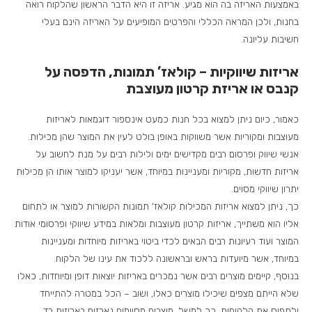
באמצעות האריזה בה הוא מגיע. אריזה זו היא הדבר הראשון שהלקוח רואה
בחנות, ולכן המראה הכללי והפרטים המופיעים על האריזה הינם בעלי
חשיבות עליונה.
אריזות שיווקיות – קולאז’ תמונות, הדפסה על
קנבס או אריזת קרטון מעוצבת
כאמור, כיום ניתן למצוא בכל חנות כמעט אינספור דוגמאות לאריזות
מעוצבות ומקוריות אשר משווקות באופן בולט לעין את המוצר שהן מכילות.
אנשי שיווק ופרסום רבים מקדישים ימים ולילות רבים על מנת לחשוב על
אריזות חדשות, מקוריות ומעניינות במיוחד, אשר יעניקו למוצר אותו הן מכילות
יתרון שיווקי מסוים.
כך, ניתן למצוא אריזות המכילות קולאז’ תמונות הקשורות למוצר או לתחום
אליו הוא משתייך, אריזות קרטון מעוצבות ומלאות במידע שיווקי ופרסומי אודות
המוצר ועוד רעיונות רבים הבאים לכדי ביטוי באריזות מיוחדות ומעניינות
במיוחד, אשר מיועדות בראש ובראשונה ללכוד את עינו של הלקוח.
בנוסף, קיימים מוצרים רבים אשר נמכרים באריזות יוצאות דופן ומיוחדות, כאלו
שלא הייתם מצפים שיכילו מוצרים כאלו, ושוב – הכל במטרה להתייחד
ולתפוס את הלקוחות. כך למשל, מוצרים מסוימים נארזים באריזות בד