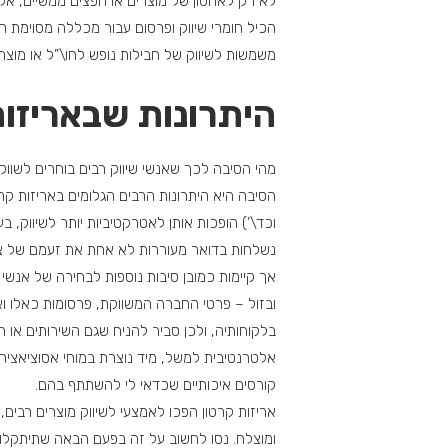
לא רק לאחסון של מוצרים או חפצים ממשיים, אלא
הכיל חומרי שיווק ופרסום עבור מכללה מסוימת המ
משמשות לשיווק של חבילות נופש לחו\”ל או מוצרי 
היתרונות שבאריזות
מהי הסיבה לכך שאנשי שיווק רבים בוחרים לשווק מ
הסיבה היא היתרונות הרבים הגלומים באריזות קרט
וכד\’) הופכות אותן לאטרקטיביות יותר לשיווק,
נשלחות בדואר מעוררות לא אחת את זעמם של צרכ
אך קיימות כמובן סיבות נוספות לבחירה של אנשי ה
ובזול – פרטי החברה המשווקת, פרסומות כאלו וא
בלקוחותיה, ולכן סביר להניח שגם השירותים או
אלטרנטיבית למשל, מיד נוצרת במוחי אסוציאציה
קורסים איכותיים שכדאי לי להשתתף בהם.
אריזות קרטון הפכו לאמצעי לשיווק מוצרים רבים, 
ומוצלח. נסו לחשוב על זה בפעם הבאה שתיתקלו 