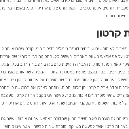
 גם לשיווק של שירותים או מוצרים לא מוחשיים כאלו ואחרים. לדוגמה, לאחרונ
עבירה קורסים אלטרנטיביים דוגמת קורס צילום או דיקור סיני. באופן דומה נית
תיירות דומים.
 קרטון
וצרים לא מוחשיים ושירותים דוגמת טיפולים בדיקור סיני, קורס צילום או חבילו
ון על פני אמצעי השיווק האחרים. ראשית כל, התכונות ה\”ירוקות\” של אריזות
 בעיקר לאור רמת המודעות הגבוהה הקיימת כיום בקרב הציבור הרחב בכל הנוגע
נים רבים, ובכך בעצם פוגעות במטרת השיווק – המכירה של אותם מוצרים לל
שיווק באריזות קרטון לשיווק מגוון רחב של מוצרים. על אריזות קרטון ניתן כאמ
חרות וכד\’. אריזות קרטון הן זולות יחסית, ונותנות לצרכן את ההרגשה כי 
 המוצרים שהיא מוכרת הם איכותיים. כך, כאשר אני מקבל אריזת קרטון מעוצב
 של איכות והשקעה, והמסקנה המתבקשת היא כי אותו קורס צילום או דיקור סי
וביניהם גם מוצרים לא מוחשיים מכיוון שמדובר באמצעי אריזה איכותי, אשר גם מש
באריזת קרטון אשר למעשה משווקת ומוכרת שירות כלשהו, אשר אינו מוחשי…