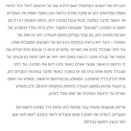
הגנריות של השנים הקודמות? האם ללכת שוב על תלושים לחג? יכול להיות
באמת שתלושים לחג או מתנה אחרת כלשהי אכן באמת ישמחו את העובדים,
אך כאשר מדובר במתנה, ובטח ובטח במתנה לחג, קיימת חשיבות ניכרת גם
לאופן בו המתנה \”מוגשת\” ומוענקת למקבל. חלק בלתי נפרד מהמנהג של
הענקת מתנות לחג, גם עבור עובדים במקום העבודה, היא הנראות של
המתנה – כיצד היא נראית ונתפסת בעיניהם של האנשים המקבלים אותה,
עוד לפני שבכלל פתחו את האריזה. מחקרים הראו כי אנשים רבים זוכרים את
החוויה של קבלת מתנה כלשהי באופן חיובי יותר או חיובי פחות גם ובעיקר על
פי הרושם הראשוני שנוצר אצלם כאשר נתנו להם את המתנה, עוד לפני
שבכלל פתחו אותה וגילו מה יש בתוכה. כאשר מדובר במתנות לעובדים לחג,
אותו זיכרון כללי מהמתנה, המושפע גם מהרושם הראשוני, משפיע על האופן
בו העובד מרגיש במקום העבודה (לפחות בתקופות החגים), ולכן משפיע
ישירות על הרגשת השייכות של אותו עובד לארגון.
אריזות מעוצבות אישית עבור מתנות לחג מהוות דרך מצוינת לשמח את
העובדים, לשדרג את המתנה שהם מקבלים וליצור בקרבם רושם חיובי וטוב
יותר בנוגע למקום עבודתם.