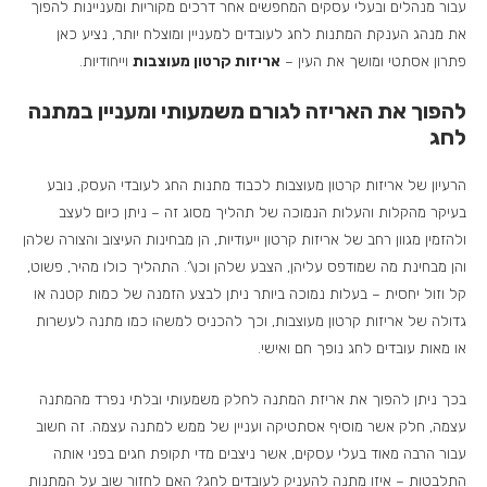
עבור מנהלים ובעלי עסקים המחפשים אחר דרכים מקוריות ומעניינות להפוך
את מנהג הענקת המתנות לחג לעובדים למעניין ומוצלח יותר, נציע כאן
פתרון אסתטי ומושך את העין –
אריזות קרטון מעוצבות
וייחודיות.
להפוך את האריזה לגורם משמעותי ומעניין במתנה
לחג
הרעיון של אריזות קרטון מעוצבות לכבוד מתנות החג לעובדי העסק, נובע
בעיקר מהקלות והעלות הנמוכה של תהליך מסוג זה – ניתן כיום לעצב
ולהזמין מגוון רחב של אריזות קרטון ייעודיות, הן מבחינות העיצוב והצורה שלהן
והן מבחינת מה שמודפס עליהן, הצבע שלהן וכו\’. התהליך כולו מהיר, פשוט,
קל וזול יחסית – בעלות נמוכה ביותר ניתן לבצע הזמנה של כמות קטנה או
גדולה של אריזות קרטון מעוצבות, וכך להכניס למשהו כמו מתנה לעשרות
או מאות עובדים לחג נופך חם ואישי.
בכך ניתן להפוך את אריזת המתנה לחלק משמעותי ובלתי נפרד מהמתנה
עצמה, חלק אשר מוסיף אסתטיקה ועניין של ממש למתנה עצמה. זה חשוב
עבור הרבה מאוד בעלי עסקים, אשר ניצבים מדי תקופת חגים בפני אותה
התלבטות – איזו מתנה להעניק לעובדים לחג? האם לחזור שוב על המתנות