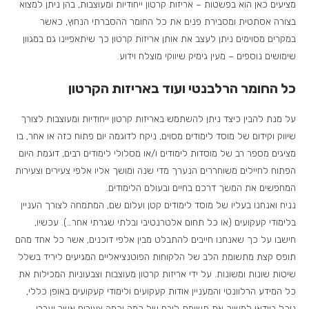
מציעים כאן הוא בפשטות – אריזות קרטון ייחודיות ומעוצבות, בהן ניתן למצוא
בצורה אסתטית ומסבירת פנים את כל החומר ההסברתי הנחוץ, כאשר
במקרים מסוימים ניתן לעצב את אותן אריזות קרטון כך שיתאפיינו גם במגוון
שימושים נוספים – מעין גימיק שיווקי מוצלח וידוע.
כל החומר הרלבנטי ועוד באריזות הקרטון
על מנת להבין כיצד ניתן להשתמש באריזות קרטון ייחודיות ומעוצבות לצורך
שיווק וקידום של מוסד לימודים מסוים, ניקח לדוגמה יום פתוח כזה או אחר, בו
מציגים מספר רב של מוסדות לימודים ו/או מסלולי לימודים רבים, דוגמת היום
הפתוח לחיילים משוחררים הנערך מדי שנה ומושך אליו אלפי צעירים וצעירות
המחפשים את המשך דרכם בחיים ובעולם הלימודים.
נניח ואנחנו בעליו של מוסד לימודים קטן ועלום שם, המתמחה לצורך העניין
בלימודי קעקועים (או כל תחום אלטרנטיבי ובלתי שגרתי אחר…). עכשיו,
חישבו על כך שאנחנו חייבים להתבלט מבין אלפי דוכנים, אשר כל אחד מהם
תופס קצת מתשומת הלב של הלקוחות הפוטנציאליים המגיעים ליריד בשלל
שיטות שונות ומשונות. על ידי אריזות קרטון מעוצבות וצבעוניות המכילות את
כל המידע הרלוונטי והמעניין אודות קעקועים ולימודי קעקועים באופן כללי,
נוכל בוודאי למשוך את תשומת ליבם של כמה וכמה צעירים אשר יעברו