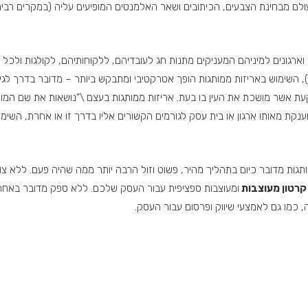
לם מבחינת הצבעים, הכיתובים ושאר האלמנטים המופיעים עליה (במקרים רבים 
וארגונים למיניהם המעניקים מתנות חג לעובדיהם, ללקוחותיהם, לקולגות ולכל
), השימוש באריזות ממותגות הופך אטרקטיבי ומתבקש ביותר – מדובר בדרך לגיט
אשר מושכת את העין בו בעת. אריזות ממותגות בעצם \”נושאות את שם המותג/
ת מאותו ארגון או בית עסק לגורמים הקשורים אליו בדרך זו או אחרת, השימוש 
תגות מדובר כיום בתהליך מהיר, פשוט וזול הרבה יותר ממה שהיה פעם. ללא צו
רטון מעוצבות
ומעוצבות ספציפית עבור העסק שלכם. ללא ספק מדובר באח
, כמו גם לאמצעי שיווק ופרסום עבור העסק.