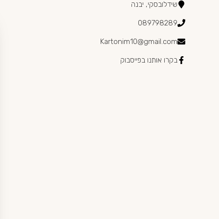
שידלובסקי, יבנה
089798289
Kartonim10@gmail.com
בקרו אותנו בפייסבוק