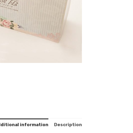
ditional information
Description