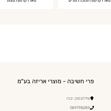
מארז קרטון לחנוכה/ פורים
מארז קרטון למצות
פרי חשיבה - מוצרי אריזה בע"מ
שידלובסקי, יבנה
089798289